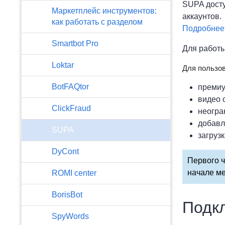
SUPA досту
Маркетплейс инструментов:
аккаунтов.
как работать с разделом
Подробнее 
Smartbot Pro
Для работы
Loktar
Для пользов
BotFAQtor
премиу
видео 
​ClickFraud
неогра
добавл
SUPA
загруз
DyCont
Первого ч
начале ме
ROMI center
BorisBot
Подк
SpyWords