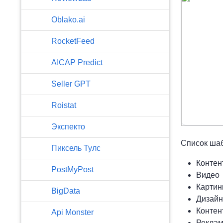
Oblako.ai
RocketFeed
AICAP Predict
Seller GPT
Roistat
Экспекто
Список шаб
Пиксель Тулс
Контен
PostMyPost
Видео
Картин
BigData
Дизайн
Контен
Api Monster
Реклам