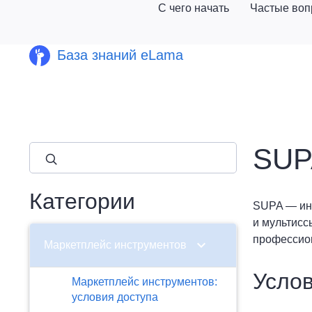
С чего начать
Частые во
База знаний eLama
SUP
close
Категории
SUPA — инс
и мультисс
профессион
chevron_right
Маркетплейс инструментов
Услов
Маркетплейс инструментов:
условия доступа