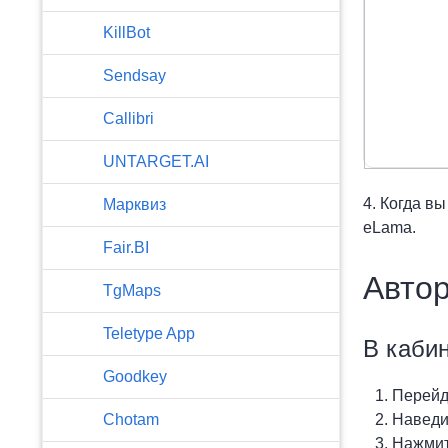
KillBot
Sendsay
Callibri
UNTARGET.AI
4. Когда в
Марквиз
eLama.
Fair.BI
Автор
TgMaps
Teletype App
В каби
Goodkey
Перейд
Chotam
Наведи
Нажмит