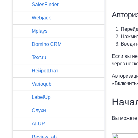
SalesFinder
Автори
Webjack
Перейд
Mplays
Нажмит
Введите
Domino CRM
Если вы не
Text.ru
через неско
НейроШтат
Авторизаци
«Включить»
Varioqub
LabelUp
Нача
Слухи
Вы можете 
AI-UP
ReviewLab