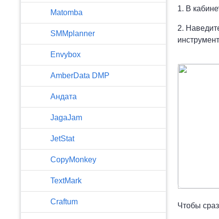
1. В кабин
Matomba
2. Наведит
SMMplanner
инструмен
Envybox
AmberData DMP
Андата
JagaJam
JetStat
CopyMonkey
TextMark
Craftum
Чтобы сраз