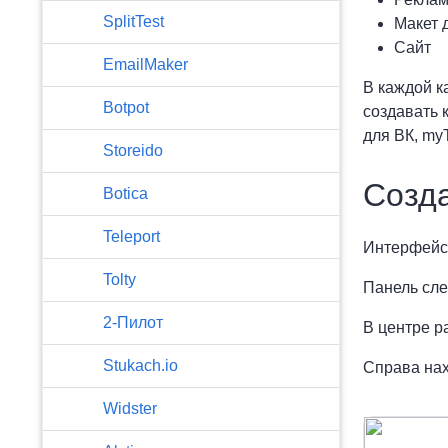
SplitTest
Макет 
Сайт
EmailMaker
В каждой к
Botpot
создавать 
для ВК, myT
Storeido
Cозда
Botica
Teleport
Интерфейс 
Tolty
Панель сле
2-Пилот
В центре р
Stukach.io
Справа нах
Widster